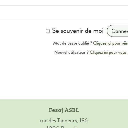
Se souvenir de moi
Mot de passe oublié ?
Cliquez ici pour réini
Nouvel utilisateur ?
Cliquez ici pour vous 
Fesoj ASBL
rue des Tanneurs, 186