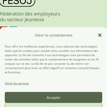
Fédération des employeurs
du secteur Jeunesse
Gérer le consentement
Fesoj ASBL
Pour offrir les meilleures expériences, nous utilisons des technologies
telles que les cookies pour stocker et/ou accéder aux informations des
rue des Tanneurs, 186
appareils. Le fait de consentir à ces technologies nous permettra de
traiter des données telles que le comportement de navigation ou les ID
1000 Bruxelles
uniques sur ce site. Le fait de ne pas consentir ou de retirer son
02/537.11.06
consentement peut avoir un effet négatif sur certaines caractéristiques
et fonctions.
info@fesoj.be
Gérer les services
Contact
Devenir membre
Accepter
Mentions légales