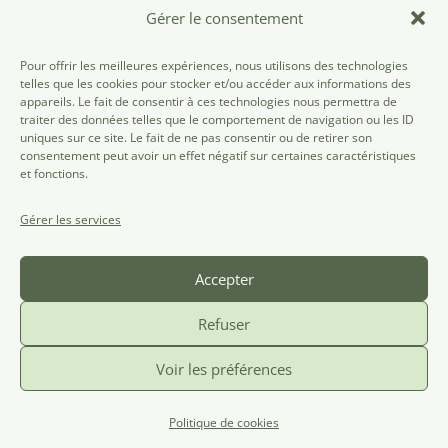
Gérer le consentement
Fesoj ASBL
Pour offrir les meilleures expériences, nous utilisons des technologies
telles que les cookies pour stocker et/ou accéder aux informations des
rue des Tanneurs, 186
appareils. Le fait de consentir à ces technologies nous permettra de
traiter des données telles que le comportement de navigation ou les ID
1000 Bruxelles
uniques sur ce site. Le fait de ne pas consentir ou de retirer son
02/537.11.06
consentement peut avoir un effet négatif sur certaines caractéristiques
et fonctions.
info@fesoj.be
Gérer les services
Contact
Devenir membre
Accepter
Mentions légales
Refuser
Politique de confidentialité
Voir les préférences
©FESOJ 2024
Politique de cookies