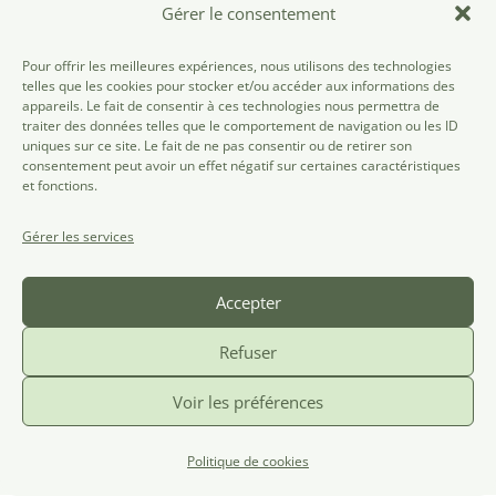
Gérer le consentement
Fesoj ASBL
Pour offrir les meilleures expériences, nous utilisons des technologies
telles que les cookies pour stocker et/ou accéder aux informations des
rue des Tanneurs, 186
appareils. Le fait de consentir à ces technologies nous permettra de
traiter des données telles que le comportement de navigation ou les ID
1000 Bruxelles
uniques sur ce site. Le fait de ne pas consentir ou de retirer son
02/537.11.06
consentement peut avoir un effet négatif sur certaines caractéristiques
et fonctions.
info@fesoj.be
Gérer les services
Contact
Devenir membre
Accepter
Mentions légales
Refuser
Politique de confidentialité
Voir les préférences
©FESOJ 2024
Politique de cookies